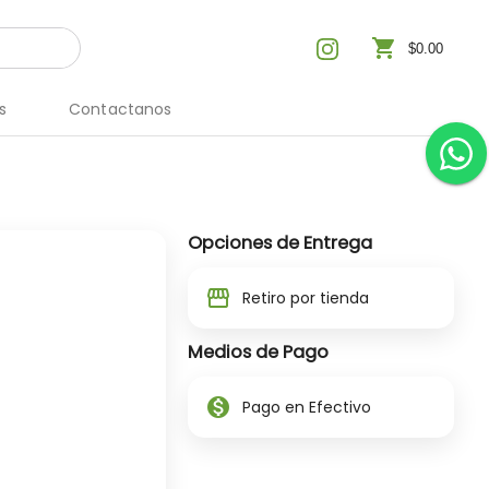
shopping_cart
$0.00
s
Contactanos
Opciones de Entrega
storefront
Retiro por tienda
Medios de Pago
monetization_on
Pago en Efectivo